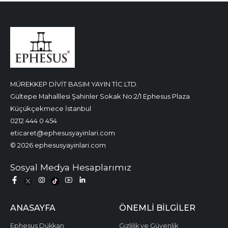
MÜREKKEP DİVİT BASIM YAYIN TİC.LTD.
Gültepe Mahalllesi Şahinler Sokak No:2/1 Ephesus Plaza
Küçükçekmece İstanbul
0212 444 0 454
eticaret@ephesusyayinlari.com
© 2026 ephesusyayinlari.com
Sosyal Medya Hesaplarımız
ANASAYFA
ÖNEMLI BILGILER
Ephesus Dükkan
Gizlilik ve Güvenlik