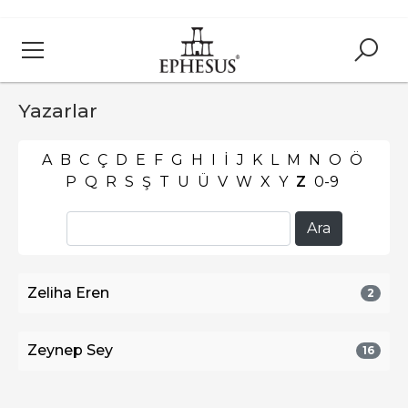
Yazarlar
A
B
C
Ç
D
E
F
G
H
I
İ
J
K
L
M
N
O
Ö
P
Q
R
S
Ş
T
U
Ü
V
W
X
Y
Z
0-9
Zeliha Eren
2
Zeynep Sey
16