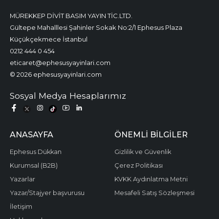
MÜREKKEP DİVİT BASIM YAYIN TİC.LTD.
Gültepe Mahalllesi Şahinler Sokak No:2/1 Ephesus Plaza
Küçükçekmece İstanbul
0212 444 0 454
eticaret@ephesusyayinlari.com
© 2026 ephesusyayinlari.com
Sosyal Medya Hesaplarımız
ANASAYFA
ÖNEMLI BILGILER
Ephesus Dükkan
Gizlilik ve Güvenlik
Kurumsal (B2B)
Çerez Politikası
Yazarlar
KVKK Aydınlatma Metni
Yazar/Stajyer başvurusu
Mesafeli Satış Sözleşmesi
İletişim