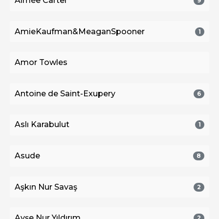
Aimée Carter
9
AmieKaufman&MeaganSpooner
1
Amor Towles
Antoine de Saint-Exupery
6
Aslı Karabulut
1
Asude
8
Aşkın Nur Savaş
2
Ayşe Nur Yıldırım
2