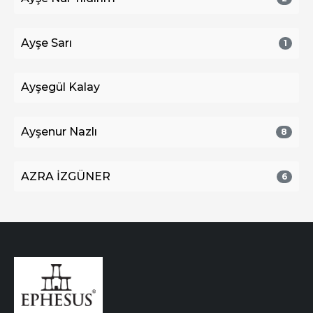
Ayşe Sarı
1
Ayşegül Kalay
Ayşenur Nazlı
8
AZRA İZGÜNER
6