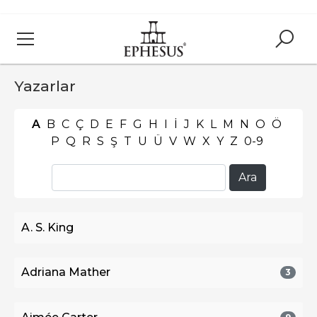
Yazarlar
A
B
C
Ç
D
E
F
G
H
I
İ
J
K
L
M
N
O
Ö
P
Q
R
S
Ş
T
U
Ü
V
W
X
Y
Z
0-9
A. S. King
Adriana Mather
3