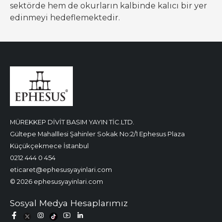
sektörde hem de okurların kalbinde kalıcı bir yer
edinmeyi hedeflemektedir.
MÜREKKEP DİVİT BASIM YAYIN TİC.LTD.
Gültepe Mahalllesi Şahinler Sokak No:2/1 Ephesus Plaza
Küçükçekmece İstanbul
0212 444 0 454
eticaret@ephesusyayinlari.com
© 2026 ephesusyayinlari.com
Sosyal Medya Hesaplarımız