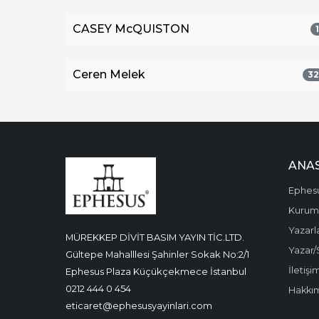
CASEY McQUISTON
Ceren Melek
3
ANA
Ephes
Kurums
Yazarl
MÜREKKEP DİVİT BASIM YAYIN TİC.LTD.
Yazar/
Gültepe Mahalllesi Şahinler Sokak No:2/1
İletişi
Ephesus Plaza Küçükçekmece İstanbul
0212 444 0 454
Hakkı
eticaret@ephesusyayinlari.com