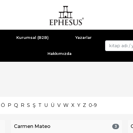
Kurumsal (B2B)
Yazarlar
Hakkımızda
Ö
P
Q
R
S
Ş
T
U
Ü
V
W
X
Y
Z
0-9
Carmen Mateo
3