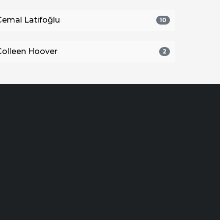
Cemal Latifoğlu
10
Colleen Hoover
2