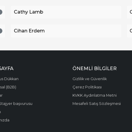
Cathy Lamb
1
Cihan Erdem
2
SAYFA
ÖNEMLI BILGILER
us Dükkan
Gizlilik ve Güvenlik
al (B2B)
Çerez Politikası
ar
KVKK Aydınlatma Metni
Stajyer başvurusu
Mesafeli Satış Sözleşmesi
m
mızda