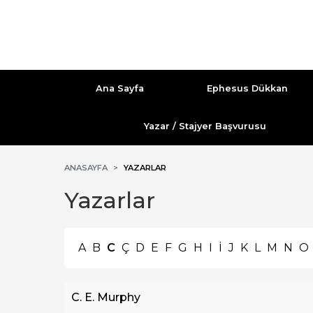
Ana Sayfa
Ephesus Dükkan
Yazar / Stajyer Başvurusu
ANASAYFA
YAZARLAR
Yazarlar
A
B
C
Ç
D
E
F
G
H
I
İ
J
K
L
M
N
O
C. E. Murphy