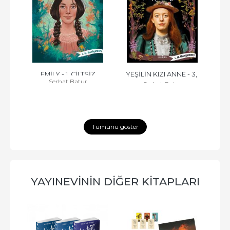
Z
EMİLY - 1, CİLTSİZ
YEŞİLİN KIZI ANNE - 3, 
YEŞ
Serhat Batur
Serhat Batur
CİLTSİZ
Tümünü göster
YAYINEVININ DIĞER KITAPLARI