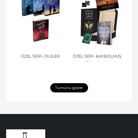
R 
ÖZEL SERİ- ÖLÜLER 
ÖZEL SERİ- KAYBOLMUŞ 
SESİ
Dilara Keskin
NIN 
KONUŞAMAZ, CİLTLİ
RUHLAR SARAYI -2, CİLTLİ
Tümünü göster