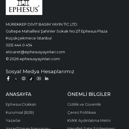
MÜREKKEP DİVİT BASIM YAYIN TİC.LTD.
Gültepe Mahalllesi Şahinler Sokak No:2/1 Ephesus Plaza
Küçükçekmece İstanbul
0212 444 0 454
eticaret@ephesusyayinlari.com
© 2026 ephesusyayinlari.com
Sosyal Medya Hesaplarımız
ANASAYFA
ÖNEMLI BILGILER
Ephesus Dükkan
Gizlilik ve Güvenlik
Kurumsal (B2B)
Çerez Politikası
Yazarlar
KVKK Aydınlatma Metni
Yazar/Stajyer başvurusu
Mesafeli Satış Sözleşmesi