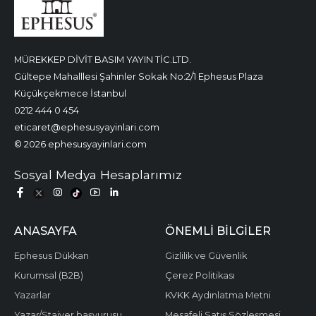
MÜREKKEP DİVİT BASIM YAYIN TİC.LTD.
Gültepe Mahalllesi Şahinler Sokak No:2/1 Ephesus Plaza
Küçükçekmece İstanbul
0212 444 0 454
eticaret@ephesusyayinlari.com
© 2026 ephesusyayinlari.com
Sosyal Medya Hesaplarımız
ANASAYFA
ÖNEMLI BILGILER
Ephesus Dükkan
Gizlilik ve Güvenlik
Kurumsal (B2B)
Çerez Politikası
Yazarlar
KVKK Aydınlatma Metni
Yazar/Stajyer başvurusu
Mesafeli Satış Sözleşmesi