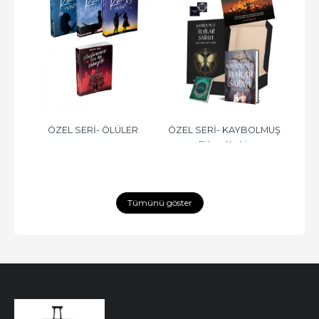
R 
ÖZEL SERİ- ÖLÜLER 
ÖZEL SERİ- KAYBOLMUŞ 
SESİ
Dilara Keskin
NIN 
KONUŞAMAZ, CİLTLİ
RUHLAR SARAYI -2, CİLTLİ
Tümünü göster