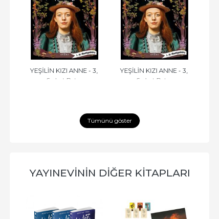
Z
YEŞİLİN KIZI ANNE - 3, 
YEŞİLİN KIZI ANNE - 3, 
YEŞ
Serhat Batur
Serhat Batur
CİLTSİZ
CİLTLİ
Tümünü göster
YAYINEVININ DIĞER KITAPLARI