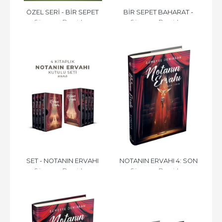
ÖZEL SERİ - BİR SEPET 
BİR SEPET BAHARAT - 
Sümeyye Demirkan
Sümeyye Demirkan
BAHARAT - CİLTLİ
CİLTLİ
SET - NOTANIN ERVAHI 
NOTANIN ERVAHI 4: SON 
Sümeyye Demirkan
Sümeyye Demirkan
SERİSİ (4 KİTAP) - CİLTLİ
RİTİM