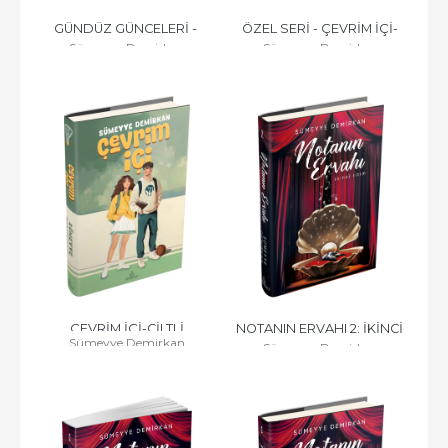
GÜNDÜZ GÜNCELERİ - 
ÖZEL SERİ - ÇEVRİM İÇİ- 
Sümeyye Demirkan
Sümeyye Demirkan
CİLTLİ
CİLTLİ
ÇEVRİM İÇİ-CİLTLİ
NOTANIN ERVAHI 2: İKİNCİ 
Sümeyye Demirkan
Sümeyye Demirkan
RİTİM  (CİLTLİ)