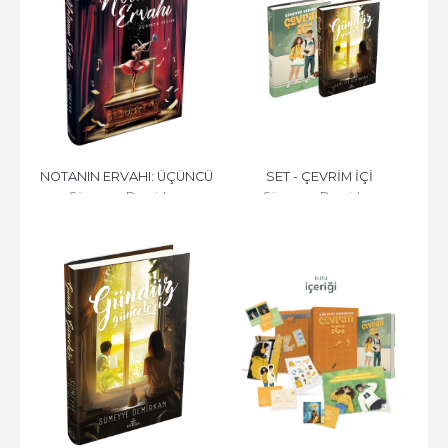
NOTANIN ERVAHI: ÜÇÜNCÜ 
SET - ÇEVRİM İÇİ 
Sümeyye Demirkan
Sümeyye Demirkan
RİTİM - CİLTLİ
GÜNCELERİ (2 KİTAP) - 
CİLTLİ