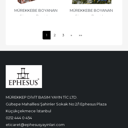
MÜREKKEBE BOYANAN 
MÜREKKEBE BOYANAN 
Sümeyye Demirkan
Sümeyye Demirkan
SARDUNYA - 3, CİLTSİZ
SARDUNYA - 2, CİLTSİZ
1
2
3
»
»»
MÜREKKEP DİVİT BASIM YAYIN TİC.LTD.
Gültepe Mahalllesi Şahinler Sokak No:2/1 Ephesus Plaza
Küçükçekmece İstanbul
0212 444 0 454
eticaret@ephesusyayinlari.com