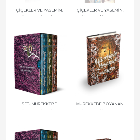
ÇİÇEKLER VE YASEMİN, 
ÇİÇEKLER VE YASEMİN, 
Sümeyye Demirkan
Sümeyye Demirkan
CİLTSİZ
CİLTLİ
SET- MÜREKKEBE 
MÜREKKEBE BOYANAN 
Sümeyye Demirkan
Sümeyye Demirkan
BOYANAN SARDUNYA (3 
SARDUNYA - 3, CİLTLİ
KİTAP), CİLTLİ