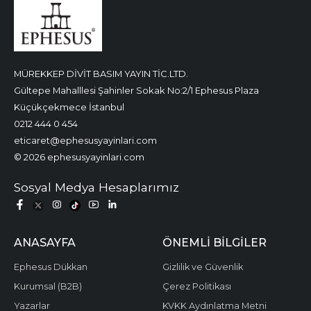
MÜREKKEP DİVİT BASIM YAYIN TİC.LTD.
Gültepe Mahalllesi Şahinler Sokak No:2/1 Ephesus Plaza
Küçükçekmece İstanbul
0212 444 0 454
eticaret@ephesusyayinlari.com
© 2026 ephesusyayinlari.com
Sosyal Medya Hesaplarımız
ANASAYFA
ÖNEMLI BILGILER
Ephesus Dükkan
Gizlilik ve Güvenlik
Kurumsal (B2B)
Çerez Politikası
Yazarlar
KVKK Aydınlatma Metni