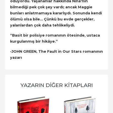
ödüyordu. Yaşananlar hakkında Nina'nın
bilmediği pek çok şey vardı; ancak Maggie
bunları anlatmamaya kararlıydı. Sonunda kendi
ölümü olsa bile… Çünkü bu evde gerçekler,
yalanlardan çok daha tehlikeliydi.
“Basit bir polisiye romanının ötesinde, ustaca
kurgulanmış bir hikâye.”
-JOHN GREEN, The Fault in Our Stars romanının
yazarı
YAZARIN DIĞER KITAPLARI