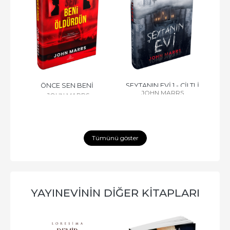
CAK 
ÖNCE SEN BENİ 
ŞEYTANIN EVİ 1 - CİLTLİ
HEP
JOHN MARRS
JOHN MARRS
ÖLDÜRDÜN – CİLTLİ
Tümünü göster
YAYINEVININ DIĞER KITAPLARI