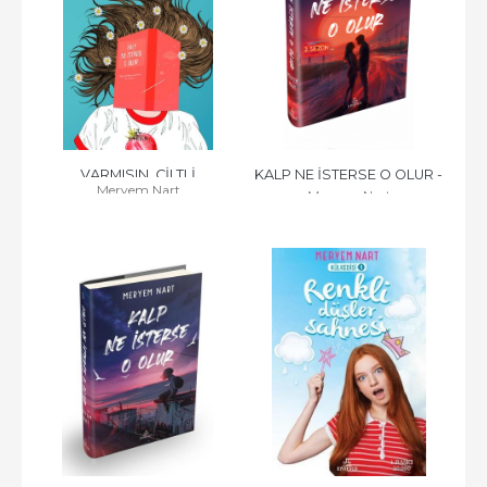
VARMISIN, CİLTLİ
KALP NE İSTERSE O OLUR - 
Meryem Nart
Meryem Nart
2, CİLTLİ