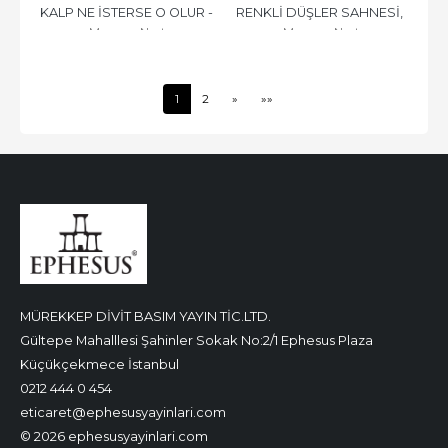
KALP NE İSTERSE O OLUR - 
RENKLİ DÜŞLER SAHNESİ, 
Meryem Nart
Meryem Nart
1, CİLTLİ
CİLTLİ
1
2
»
»»
MÜREKKEP DİVİT BASIM YAYIN TİC.LTD.
Gültepe Mahalllesi Şahinler Sokak No:2/1 Ephesus Plaza
Küçükçekmece İstanbul
0212 444 0 454
eticaret@ephesusyayinlari.com
© 2026 ephesusyayinlari.com