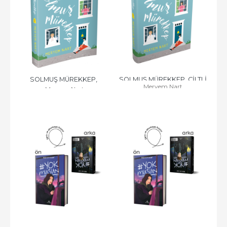
SOLMUŞ MÜREKKEP, 
SOLMUŞ MÜREKKEP, CİLTLİ
Meryem Nart
Meryem Nart
CİLTSİZ