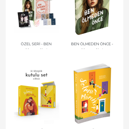
ÖZEL SERİ - BEN 
BEN ÖLMEDEN ÖNCE - 
Meryem Nart
Meryem Nart
ÖLMEDEN ÖNCE - CİLTLİ
CİLTLİ