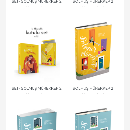
SET- SOLMUŞ MÜREKKEP 2 
SOLMUŞ MÜREKKEP 2 
Meryem Nart
Meryem Nart
KİTAP CİLTSİZ
CİLTSİZ
SET- SOLMUŞ MÜREKKEP 2 
SOLMUŞ MÜREKKEP 2 
Meryem Nart
Meryem Nart
KİTAP(CİLTLİ)
CİLTLİ