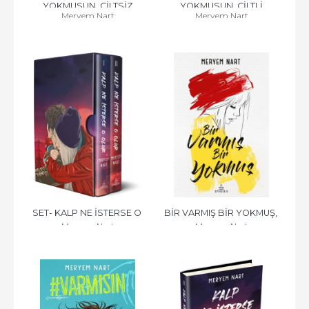
YOKMUSUN, CİLTSİZ
YOKMUSUN, CİLTLİ
Meryem Nart
Meryem Nart
SET- KALP NE İSTERSE O 
BİR VARMIŞ BİR YOKMUŞ, 
Meryem Nart
Meryem Nart
OLUR (2 KİTAP), CİLTLİ
CİLTLİ