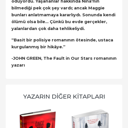
ödüyordu. Yaşananlar hakkında Nina'nın
bilmediği pek çok şey vardı; ancak Maggie
bunları anlatmamaya kararlıydı. Sonunda kendi
ölümü olsa bile… Çünkü bu evde gerçekler,
yalanlardan çok daha tehlikeliydi.
“Basit bir polisiye romanının ötesinde, ustaca
kurgulanmış bir hikâye.”
-JOHN GREEN, The Fault in Our Stars romanının
yazarı
YAZARIN DIĞER KITAPLARI