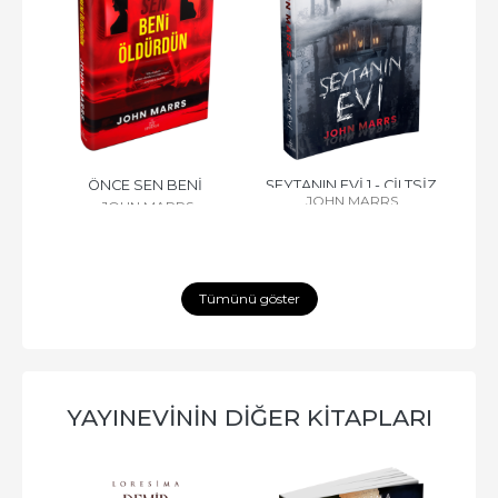
CAK 
ÖNCE SEN BENİ 
ŞEYTANIN EVİ 1 - CİLTSİZ
HEP
JOHN MARRS
JOHN MARRS
ÖLDÜRDÜN – CİLTLİ
Tümünü göster
YAYINEVININ DIĞER KITAPLARI