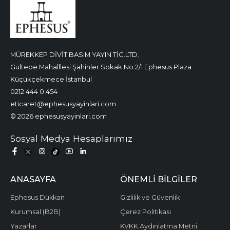
MÜREKKEP DİVİT BASIM YAYIN TİC.LTD.
Gültepe Mahalllesi Şahinler Sokak No:2/1 Ephesus Plaza
Küçükçekmece İstanbul
0212 444 0 454
eticaret@ephesusyayinlari.com
© 2026 ephesusyayinlari.com
Sosyal Medya Hesaplarımız
ANASAYFA
ÖNEMLI BILGILER
Ephesus Dükkan
Gizlilik ve Güvenlik
Kurumsal (B2B)
Çerez Politikası
Yazarlar
KVKK Aydınlatma Metni