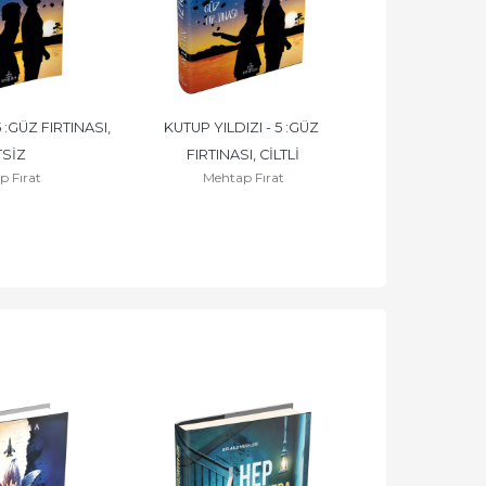
:GÜZ FIRTINASI, 
KUTUP YILDIZI - 5 :GÜZ 
ÖZEL SERİ- KUT
TSİZ
FIRTINASI, CİLTLİ
(TEK KİTA
 Fırat
Mehtap Fırat
Mehtap