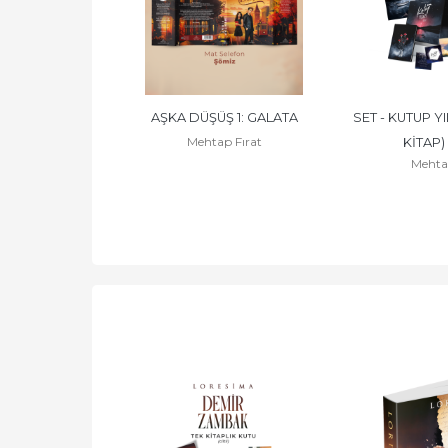
ŞKA DÜŞÜŞ 1: 
AŞKA DÜŞÜŞ 1: GALATA
SET - KUTUP YIL
Mehtap Fırat
- CİLTLİ
KİTAP) 
 Fırat
Mehtap