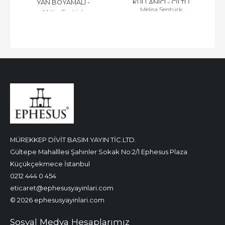
YAN BOYAMALI - 
KULLANICI - CİLTLİ
Melisa Şentürk
Melisa Şentürk
KULLANICI
MÜREKKEP DİVİT BASIM YAYIN TİC.LTD.
Gültepe Mahalllesi Şahinler Sokak No:2/1 Ephesus Plaza
Küçükçekmece İstanbul
0212 444 0 454
eticaret@ephesusyayinlari.com
© 2026 ephesusyayinlari.com
Sosyal Medya Hesaplarımız