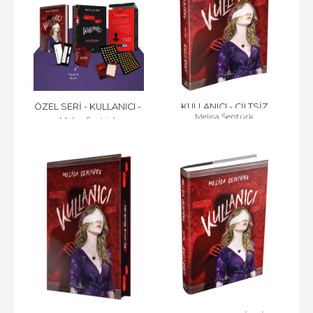
ÖZEL SERİ - KULLANICI - 
KULLANICI - CİLTSİZ
Melisa Şentürk
Melisa Şentürk
CİLTLİ