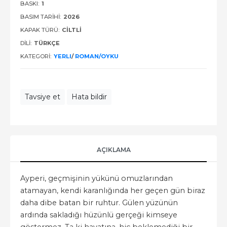
BASKI:
1
BASIM TARIHI:
2026
KAPAK TÜRÜ:
CİLTLİ
DILI:
TÜRKÇE
KATEGORI:
YERLI
/
ROMAN/OYKU
Tavsiye et
Hata bildir
AÇIKLAMA
Ayperi, geçmişinin yükünü omuzlarından
atamayan, kendi karanlığında her geçen gün biraz
daha dibe batan bir ruhtur. Gülen yüzünün
ardında sakladığı hüzünlü gerçeği kimseye