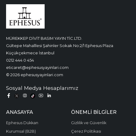
MÜREKKEP DİVİT BASIM YAYIN TİC.LTD.
Gültepe Mahalllesi Şahinler Sokak No:2/1 Ephesus Plaza
Küçükçekmece İstanbul
0212 444 0 454
eticaret@ephesusyayinlari.com
© 2026 ephesusyayinlari.com
Sosyal Medya Hesaplarımız
ANASAYFA
ÖNEMLI BILGILER
Ephesus Dükkan
Gizlilik ve Güvenlik
Kurumsal (B2B)
Çerez Politikası