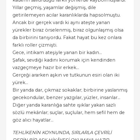
kaderin savurduğu farklı yönlerde kaybolmuşlardı.
Yıllar geçmiş, yaşamlar değişmiş, dile
getirilemeyen acılar karanlıklarda hapsolmuştu.
Ancak bir gerçek vardı ki aynı ateşte yanan
yürekler biraz örselenmiş, biraz olgunlaşmış olsa
da birbirini tanıyordu. Fakat hayat bu kez onlara
farklı roller çizmişti.
Gece, intikam ateşiyle yanan bir kadın…
Şafak, sevdiği kadını korumak için kendinden
vazgeçmeye hazır bir erkek…
Gerçeği ararken aşkın ve tutkunun esiri olan iki
yürek…
Bir yanda dar, çıkmaz sokaklar; birbirine yaslanmış
gecekondular, benzer yazgılar, yüzler, insanlar…
Diğer yanda karanlığa sahte ışıklar yakan sazlı
sözlü mekânlar; suçlar, suçlular, hem sefil hem de
göz alıcı hayatlar…
TEHLİKENİN KOYNUNDA, SIRLARLA ÇEVRİLİ