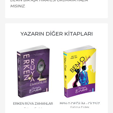
DERİN BİR AŞK HİKÂYESİ OKUMAYA HAZIR
MISINIZ.
YAZARIN DIĞER KITAPLARI
 - 
ERKEN RÜYA ZAMANLAR 
BEN O DEĞİLİM - CİLTSİZ
Fatma Erdek
Fatma Erdek
- CİLTSİZ