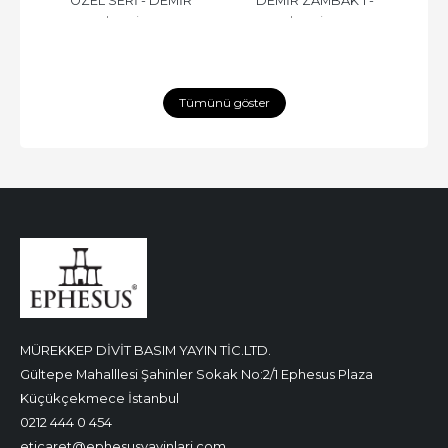
R 
ÖZEL SERİ - DEMİR 
DEMİR ZAMBAK 1 - 
DEM
Loresima
Loresima
ZAMBAK 1 - CİLTLİ
CİLTSİZ
Tümünü göster
MÜREKKEP DİVİT BASIM YAYIN TİC.LTD.
Gültepe Mahalllesi Şahinler Sokak No:2/1 Ephesus Plaza
Küçükçekmece İstanbul
0212 444 0 454
eticaret@ephesusyayinlari.com