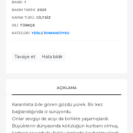
BASKI:
1
BASIM TARIHI:
2025
KAPAK TÜRÜ:
CİLTSİZ
DILI:
TÜRKÇE
KATEGORI:
YERLI
/
ROMAN/OYKU
Tavsiye et
Hata bildir
AÇIKLAMA
Karanlıkta bile gören gözdü yürek. Bir kez
bağlandığında iz sürüyordu.
Onlar sevgiyi de acıyı da birlikte yaşamışlardı.
Büyüklerin dünyasında kötülüğün kurbanı olmuş,