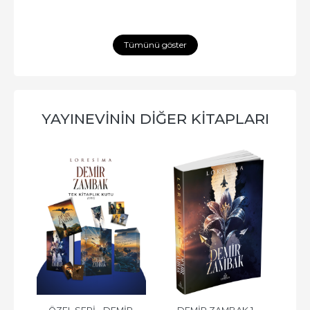
Tümünü göster
YAYINEVININ DIĞER KITAPLARI