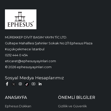
MÜREKKEP DİVİT BASIM YAYIN TİC.LTD.
Gültepe Mahalllesi Şahinler Sokak No:2/1 Ephesus Plaza
Küçükçekmece İstanbul
0212 444 0 454
eticaret@ephesusyayinlari.com
© 2026 ephesusyayinlari.com
Sosyal Medya Hesaplarımız
ANASAYFA
ÖNEMLI BILGILER
Ephesus Dükkan
Gizlilik ve Güvenlik