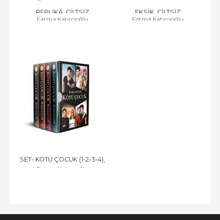
REPLİKA, CİLTSİZ
EKSİK, CİLTSİZ
Fatma Katırcıoğlu
Fatma Katırcıoğlu
SET- KÖTÜ ÇOCUK (1-2-3-4), 
Fatma Katırcıoğlu
CİLTLİ