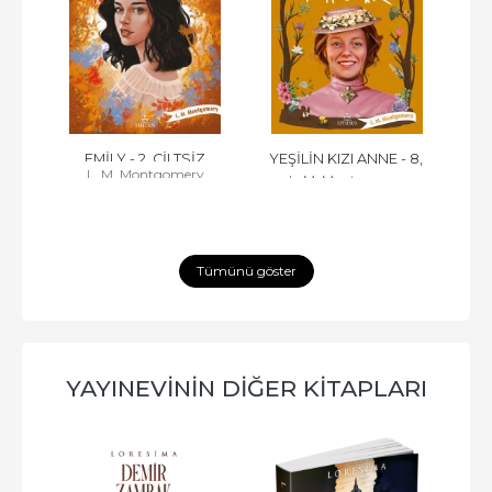
Z
EMİLY - 2, CİLTSİZ
YEŞİLİN KIZI ANNE - 8, 
YEŞ
y
L. M. Montgomery
L. M. Montgomery
CİLTSİZ
Tümünü göster
YAYINEVININ DIĞER KITAPLARI