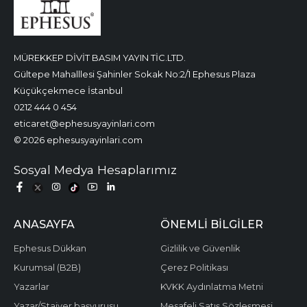
MÜREKKEP DİVİT BASIM YAYIN TİC.LTD.
Gültepe Mahalllesi Şahinler Sokak No:2/1 Ephesus Plaza
Küçükçekmece İstanbul
0212 444 0 454
eticaret@ephesusyayinlari.com
© 2026 ephesusyayinlari.com
Sosyal Medya Hesaplarımız
ANASAYFA
ÖNEMLI BILGILER
Ephesus Dükkan
Gizlilik ve Güvenlik
Kurumsal (B2B)
Çerez Politikası
Yazarlar
KVKK Aydınlatma Metni
Yazar/Stajyer başvurusu
Mesafeli Satış Sözleşmesi