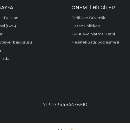
SAYFA
ÖNEMLI BILGILER
us Dükkan
Gizlilik ve Güvenlik
al (B2B)
Çerez Politikası
ar
KVKK Aydınlatma Metni
Stajyer başvurusu
Mesafeli Satış Sözleşmesi
m
mızda
7130734434478510