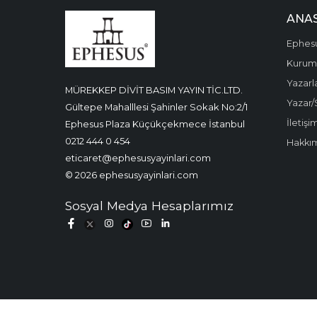
ANA
Ephes
Kurums
Yazarl
MÜREKKEP DİVİT BASIM YAYIN TİC.LTD.
Yazar/
Gültepe Mahalllesi Şahinler Sokak No:2/1
İletişi
Ephesus Plaza Küçükçekmece İstanbul
0212 444 0 454
Hakkı
eticaret@ephesusyayinlari.com
© 2026 ephesusyayinlari.com
Sosyal Medya Hesaplarımız