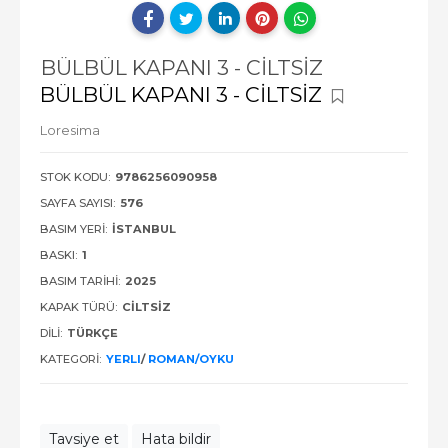
BÜLBÜL KAPANI 3 - CİLTSİZ
BÜLBÜL KAPANI 3 - CİLTSİZ
Loresima
STOK KODU:
9786256090958
SAYFA SAYISI:
576
BASIM YERI:
İSTANBUL
BASKI:
1
BASIM TARIHI:
2025
KAPAK TÜRÜ:
CİLTSİZ
DILI:
TÜRKÇE
KATEGORI:
YERLI
/
ROMAN/OYKU
Tavsiye et
Hata bildir