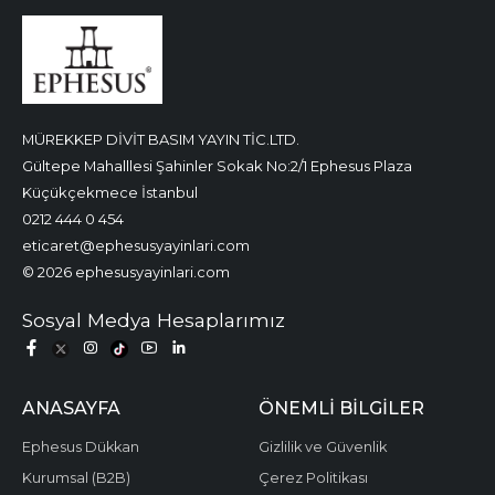
MÜREKKEP DİVİT BASIM YAYIN TİC.LTD.
Gültepe Mahalllesi Şahinler Sokak No:2/1 Ephesus Plaza
Küçükçekmece İstanbul
0212 444 0 454
eticaret@ephesusyayinlari.com
© 2026 ephesusyayinlari.com
Sosyal Medya Hesaplarımız
ANASAYFA
ÖNEMLI BILGILER
Ephesus Dükkan
Gizlilik ve Güvenlik
Kurumsal (B2B)
Çerez Politikası