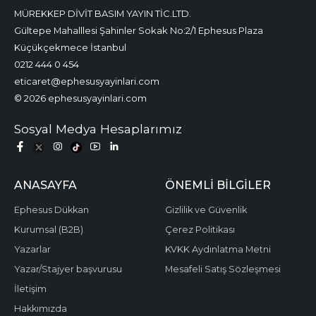
MÜREKKEP DİVİT BASIM YAYIN TİC.LTD.
Gültepe Mahalllesi Şahinler Sokak No:2/1 Ephesus Plaza
Küçükçekmece İstanbul
0212 444 0 454
eticaret@ephesusyayinlari.com
© 2026 ephesusyayinlari.com
Sosyal Medya Hesaplarımız
ANASAYFA
ÖNEMLI BILGILER
Ephesus Dükkan
Gizlilik ve Güvenlik
Kurumsal (B2B)
Çerez Politikası
Yazarlar
KVKK Aydınlatma Metni
Yazar/Stajyer başvurusu
Mesafeli Satış Sözleşmesi
İletişim
Hakkımızda