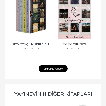
ENİ 
SET- GENÇLİK SERÜVENİ 
00:00 BİRİ SİZİ 
0
N. G. Kabal
N. G. Kabal
LTLİ
SERİSİ (4 KİTAP), CİLTSİZ
DÜŞÜNÜYOR, CİLTSİZ
AÇ
Tümünü göster
YAYINEVININ DIĞER KITAPLARI