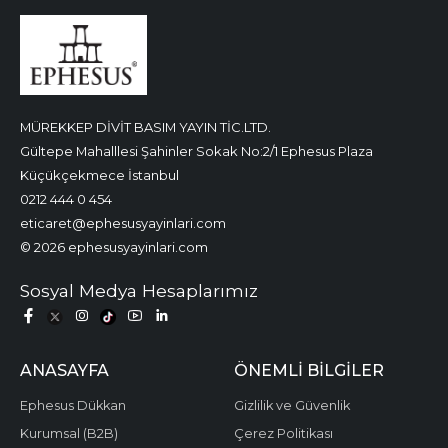
MÜREKKEP DİVİT BASIM YAYIN TİC.LTD.
Gültepe Mahalllesi Şahinler Sokak No:2/1 Ephesus Plaza
Küçükçekmece İstanbul
0212 444 0 454
eticaret@ephesusyayinlari.com
© 2026 ephesusyayinlari.com
Sosyal Medya Hesaplarımız
ANASAYFA
ÖNEMLI BILGILER
Ephesus Dükkan
Gizlilik ve Güvenlik
Kurumsal (B2B)
Çerez Politikası