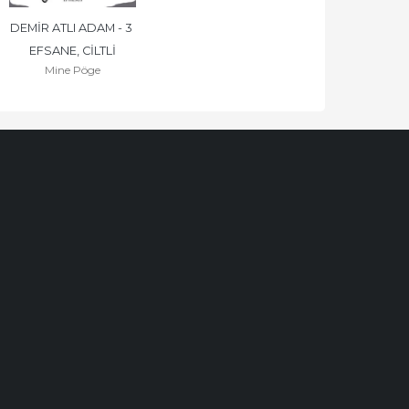
DEMİR ATLI ADAM - 3 
EFSANE, CİLTLİ
Mine Pöge