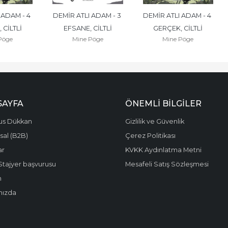
ADAM - 4 
DEMİR ATLI ADAM - 3 
DEMİR ATLI ADAM - 4 
 CİLTLİ
EFSANE, CİLTLİ
GERÇEK, CİLTLİ
Pöge
Mine Pöge
Mine Pöge
SAYFA
ÖNEMLI BILGILER
us Dükkan
Gizlilik ve Güvenlik
al (B2B)
Çerez Politikası
ar
KVKK Aydınlatma Metni
Stajyer başvurusu
Mesafeli Satış Sözleşmesi
m
mızda