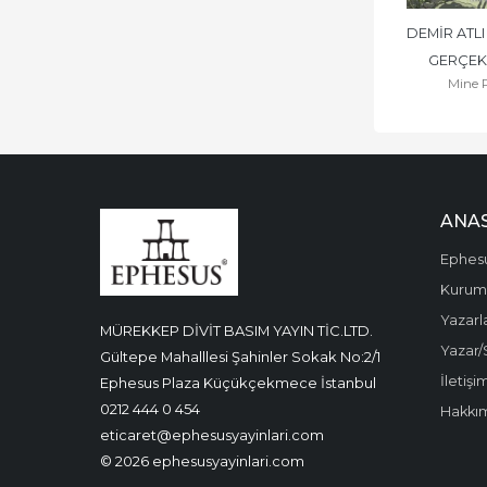
DEMİR ATLI 
GERÇEK,
Mine 
ANA
Ephes
Kurums
Yazarl
MÜREKKEP DİVİT BASIM YAYIN TİC.LTD.
Yazar/
Gültepe Mahalllesi Şahinler Sokak No:2/1
İletişi
Ephesus Plaza Küçükçekmece İstanbul
0212 444 0 454
Hakkı
eticaret@ephesusyayinlari.com
© 2026 ephesusyayinlari.com