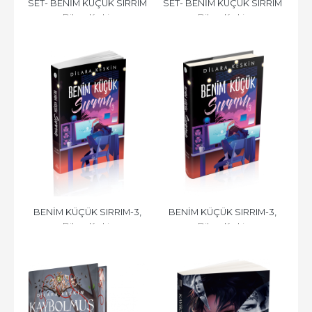
SET- BENİM KÜÇÜK SIRRIM 
SET- BENİM KÜÇÜK SIRRIM 
Dilara Keskin
Dilara Keskin
(3 KİTAP), CİLTSİZ
(3 KİTAP), CİLTLİ
BENİM KÜÇÜK SIRRIM-3, 
BENİM KÜÇÜK SIRRIM-3, 
Dilara Keskin
Dilara Keskin
CİLTSİZ
CİLTLİ