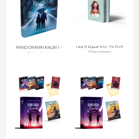
PANDORANIN KALBİ 1 - 
UMUT BAHÇESİ, CİLTSİZ
Dilara Keskin
Dilara Keskin
CİLTLİ