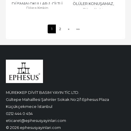
DÜŞMAN OKULLAR-1, CİLTLİ
ÖLÜLER KONUŞAMAZ, 
Dilara Keskin
Dilara Keskin
CİLTSİZ
1
2
»
»»
MÜREKKEP DİVİT BASIM YAYIN TİC.LTD.
Gültepe Mahalllesi Şahinler Sokak No:2/1 Ephesus Plaza
Küçükçekmece İstanbul
0212 444 0 454
eticaret@ephesusyayinlari.com
© 2026 ephesusyayinlari.com