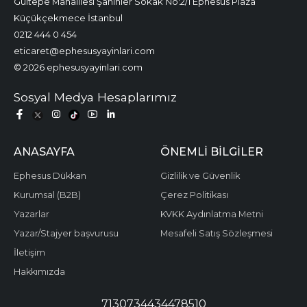
Gültepe Mahalllesi Şahinler Sokak No:2/1 Ephesus Plaza
Küçükçekmece İstanbul
0212 444 0 454
eticaret@ephesusyayinlari.com
© 2026 ephesusyayinlari.com
Sosyal Medya Hesaplarımız
ANASAYFA
ÖNEMLI BILGILER
Ephesus Dükkan
Gizlilik ve Güvenlik
Kurumsal (B2B)
Çerez Politikası
Yazarlar
KVKK Aydınlatma Metni
Yazar/Stajyer başvurusu
Mesafeli Satış Sözleşmesi
İletişim
Hakkımızda
7130734434478510