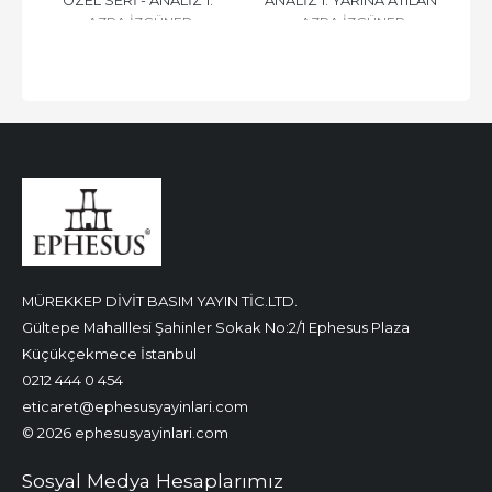
ÖZEL SERİ - ANALİZ 1: 
ANALİZ 1: YARINA ATILAN 
AZRA İZGÜNER
AZRA İZGÜNER
YARINA ATILAN DÜĞÜM - 
DÜĞÜM - CİLTLİ
CİLTLİ
MÜREKKEP DİVİT BASIM YAYIN TİC.LTD.
Gültepe Mahalllesi Şahinler Sokak No:2/1 Ephesus Plaza
Küçükçekmece İstanbul
0212 444 0 454
eticaret@ephesusyayinlari.com
© 2026 ephesusyayinlari.com
Sosyal Medya Hesaplarımız