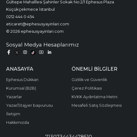
Gültepe Mahalllesi Şahinler Sokak No:2/1 Ephesus Plaza
Küçükçekmece İstanbul
0212 444 0 454
eticaret@ephesusyayinlari.com
© 2026 ephesusyayinlari.com
Sosyal Medya Hesaplarımız
ANASAYFA
ÖNEMLI BILGILER
Ephesus Dükkan
Gizlilik ve Güvenlik
Kurumsal (B2B)
Çerez Politikası
Yazarlar
KVKK Aydınlatma Metni
Yazar/Stajyer başvurusu
Mesafeli Satış Sözleşmesi
İletişim
Hakkımızda
7130734434478510