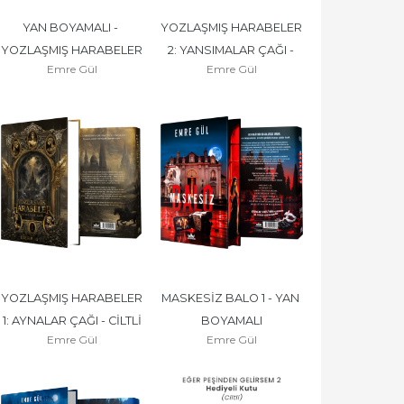
YAN BOYAMALI - 
YOZLAŞMIŞ HARABELER 
YOZLAŞMIŞ HARABELER 
2: YANSIMALAR ÇAĞI - 
Emre Gül
Emre Gül
2: YANSIMALAR ÇAĞI
CİLTLİ
YOZLAŞMIŞ HARABELER 
MASKESİZ BALO 1 - YAN 
1: AYNALAR ÇAĞI - CİLTLİ
BOYAMALI
Emre Gül
Emre Gül