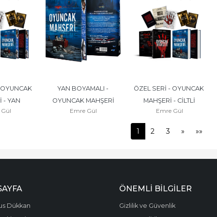
- OYUNCAK 
YAN BOYAMALI - 
ÖZEL SERİ - OYUNCAK 
 - YAN 
OYUNCAK MAHŞERİ
MAHŞERİ - CİLTLİ
 Gül
Emre Gül
Emre Gül
MALI
1
2
3
»
»»
SAYFA
ÖNEMLI BILGILER
us Dükkan
Gizlilik ve Güvenlik