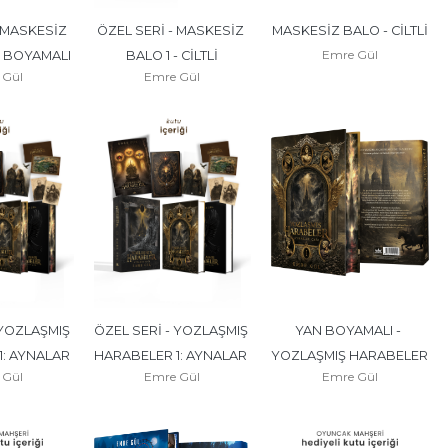
 MASKESİZ 
ÖZEL SERİ - MASKESİZ 
MASKESİZ BALO - CİLTLİ
Emre Gül
N BOYAMALI
BALO 1 - CİLTLİ
 Gül
Emre Gül
 YOZLAŞMIŞ 
ÖZEL SERİ - YOZLAŞMIŞ 
YAN BOYAMALI - 
: AYNALAR 
HARABELER 1: AYNALAR 
YOZLAŞMIŞ HARABELER 
 Gül
Emre Gül
Emre Gül
 BOYAMALI
ÇAĞI - CİLTLİ
1: AYNALAR ÇAĞI