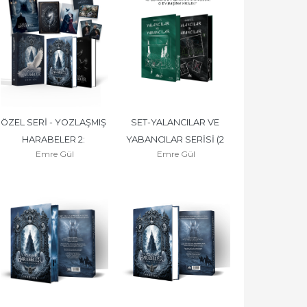
ÖZEL SERİ - YOZLAŞMIŞ 
SET-YALANCILAR VE 
HARABELER 2: 
YABANCILAR SERİSİ (2 
Emre Gül
Emre Gül
YANSIMALAR ÇAĞI - 
KİTAP) - YAN BOYAMALI
CİLTLİ