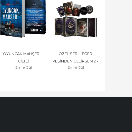
OYUNCAK MAHŞERİ - 
ÖZEL SERİ - EĞER 
CİLTLİ
PEŞİNDEN GELİRSEM 2 - 
Emre Gül
Emre Gül
CİLTLİ