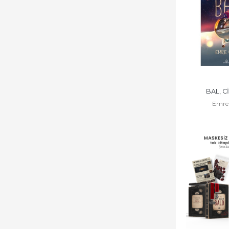
BAL, C
Emre